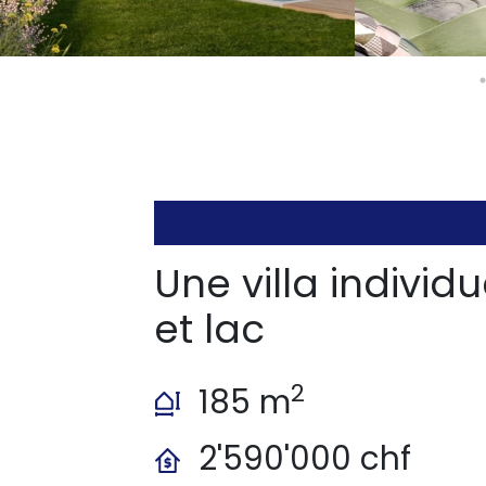
Une villa individ
et lac
2
185 m
2'590'000 chf